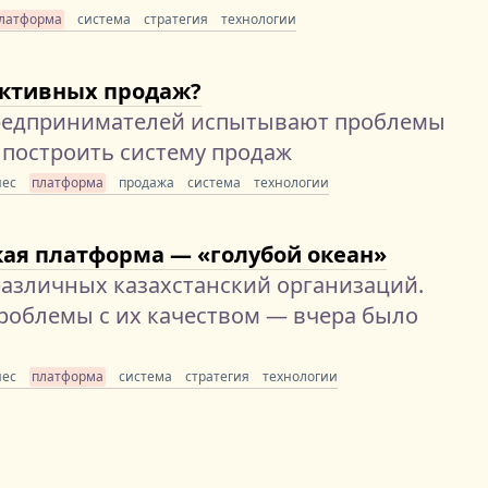
латформа
система
стратегия
технологии
ективных продаж?
редпринимателей испытывают проблемы
 построить систему продаж
нес
платформа
продажа
система
технологии
ая платформа — «голубой океан»
различных казахстанский организаций.
роблемы с их качеством — вчера было
нес
платформа
система
стратегия
технологии