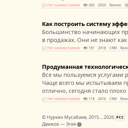
Нет комментариев
260
2020
бизнес
п
Как построить систему эфф
Большинство начинающих п
в продажах. Они не знают как
Нет комментариев
181
2018
CRM
биз
Продуманная технологическ
Все мы пользуемся услугами 
Чаще всего мы испытываем п
отлично, сегодня стало плохо
Нет комментариев
119
2016
CRM
биз
©
Нуркен Мусабаев
, 2015
...
2026
РСС
Движок —
Эгея