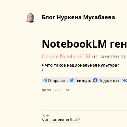
Блог Нуркена Мусабаева
NotebookLM ген
Google NotebookLM
из заметки пр
Что такое национальная культура?
Отправить
Твитнуть
Поделиться
99
2025
AI
⌥ ←
А что так можно было?